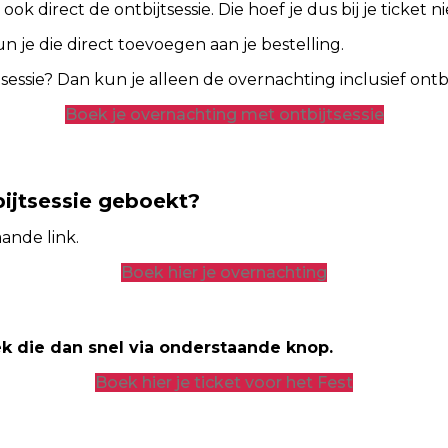
ok direct de ontbijtsessie. Die hoef je dus bij je ticket n
 je die direct toevoegen aan je bestelling.
tsessie? Dan kun je alleen de overnachting inclusief ontb
Boek je overnachting met ontbijtsessie
bijtsessie geboekt?
ande link.
Boek hier je overnachting
k die dan snel via onderstaande knop.
Boek hier je ticket voor het Fest