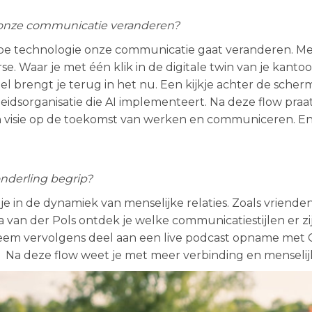
 onze communicatie veranderen?
oe technologie onze communicatie gaat veranderen. Met
e. Waar je met één klik in de digitale twin van je kantoo
oel brengt je terug in het nu. Een kijkje achter de sche
eidsorganisatie die AI implementeert. Na deze flow pra
n visie op de toekomst van werken en communiceren. En ho
onderling begrip?
je in de dynamiek van menselijke relaties. Zoals vriende
 van der Pols ontdek je welke communicatiestijlen er zi
 Neem vervolgens deel aan een live podcast opname met
Na deze flow weet je met meer verbinding en menseli