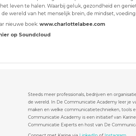
 het leven te halen. Waarbij geluk, gezondheid en genie
n de wereld van het menselijk brein, de mindset, voedin
aar nieuwe boek:
www.charlottelabee.com
hier op Soundcloud
Steeds meer professionals, bedrijven en organisati
de wereld. In De Communicatie Academy leer je va
maken en welke communicatietechnieken, tools en
Communicatie Academy is een initiatief van Karine
Communicatie Experts en host van De Communica
Connect met Karine via
LinkedIn
of
Instagram
.