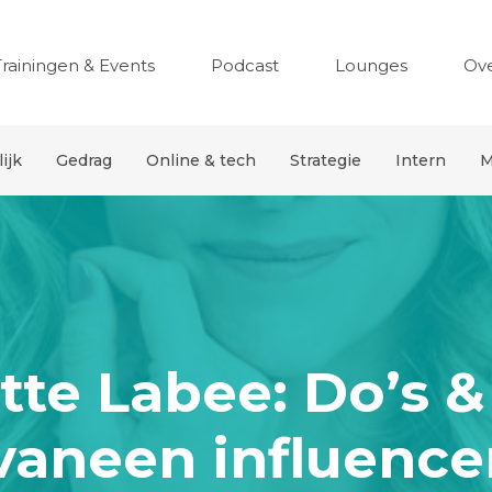
Trainingen & Events
Podcast
Lounges
Ov
ijk
Gedrag
Online & tech
Strategie
Intern
M
tte Labee: Do’s &
vaneen influence