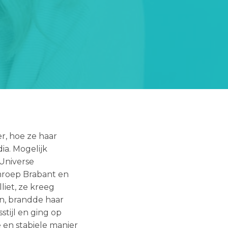
er, hoe ze haar
ia. Mogelijk
 Universe
mroep Brabant en
liet, ze kreeg
n, brandde haar
stijl en ging op
en stabiele manier