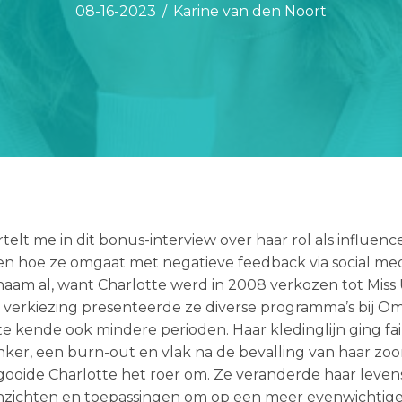
08-16-2023
/
Karine van den Noort
telt me in dit bonus-interview over haar rol als influenc
en hoe ze omgaat met negatieve feedback via social med
naam al, want Charlotte werd in 2008 verkozen tot Miss
 verkiezing presenteerde ze diverse programma’s bij O
e kende ook mindere perioden. Haar kledinglijn ging fail
er, een burn-out en vlak na de bevalling van haar zoo
 gooide Charlotte het roer om. Ze veranderde haar levens
nzichten en toepassingen om op een meer evenwichtige 