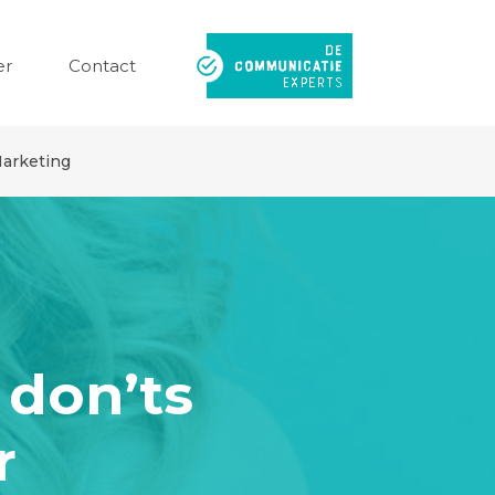
er
Contact
arketing
 don’ts
r