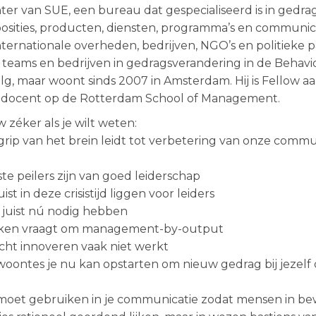
ter van SUE, een bureau dat gespecialiseerd is in gedra
sities, producten, diensten, programma’s en communic
nternationale overheden, bedrijven, NGO’s en politieke p
 teams en bedrijven in gedragsverandering in de Behavi
g, maar woont sinds 2007 in Amsterdam. Hij is Fellow aa
tdocent op de Rotterdam School of Management.
w zéker als je wilt weten:
grip van het brein leidt tot verbetering van onze commu
ste peilers zijn van goed leiderschap
st in deze crisistijd liggen voor leiders
juist nú nodig hebben
rken vraagt om management-by-output
cht innoveren vaak niet werkt
oontes je nu kan opstarten om nieuw gedrag bij jezelf o
e moet gebruiken in je communicatie zodat mensen in 