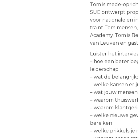
Tom is mede-oprich
SUE ontwerpt propo
voor nationale en i
traint Tom mensen,
Academy. Tom is Bel
van Leuven en gas
Luister het intervie
– hoe een beter be
leiderschap
– wat de belangrijk
– welke kansen er jui
– wat jouw mensen 
– waarom thuiswe
– waarom klantgeri
– welke nieuwe gew
bereiken
– welke prikkels j