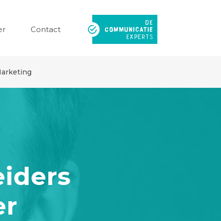
er
Contact
arketing
eiders
er