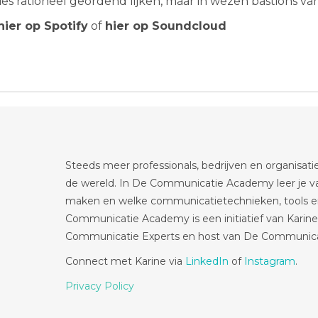
es rationeel geordend lijken, maar in wezen bastions van
hier op Spotify
of
hier op Soundcloud
Steeds meer professionals, bedrijven en organisati
de wereld. In De Communicatie Academy leer je va
maken en welke communicatietechnieken, tools en
Communicatie Academy is een initiatief van Karine
Communicatie Experts en host van De Communica
Connect met Karine via
LinkedIn
of
Instagram
.
Privacy Policy