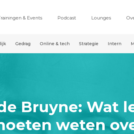
Trainingen & Events
Podcast
Lounges
Ov
ijk
Gedrag
Online & tech
Strategie
Intern
M
e Bruyne: Wat l
oeten weten ov