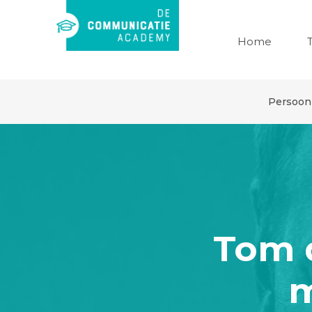
Home
Persoonl
Tom d
m