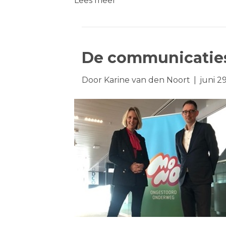
Lees meer
De communicatiest
Door
Karine van den Noort
|
juni 2