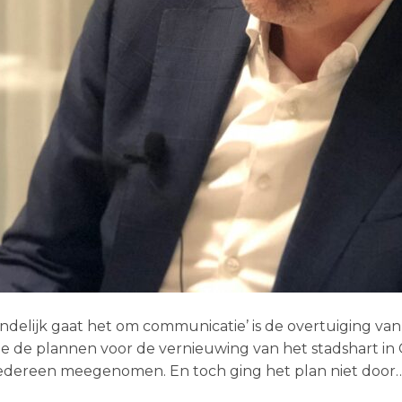
eindelijk gaat het om communicatie’ is de overtuiging van
logie de plannen voor de vernieuwing van het stadshart i
s iedereen meegenomen. En toch ging het plan niet door