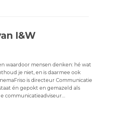
van I&W
tten waardoor mensen denken: hé wat
thoud je niet, en is daarmee ook
nnemaFriso is directeur Communicatie
rstaat én gepokt en gemazeld als
 de communicatieadviseur…